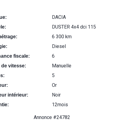
DACIA
ue:
DUSTER 4x4 dci 115
le:
6 300 km
métrage:
Diesel
ie:
6
ance fiscale:
Manuelle
 de vitesse:
5
s:
Or
eur:
Noir
ur intérieur:
12mois
tie:
Annonce #24782