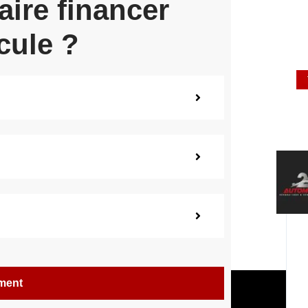
aire financer
cule ?
ement