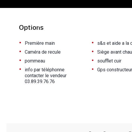
Options
•
•
Première main
s&s et aide a la
•
•
Caméra de recule
Siège avant chau
•
•
pommeau
soufflet cuir
•
•
info par téléphonne
Gps constructeu
contacter le vendeur
03.89.39.76.76