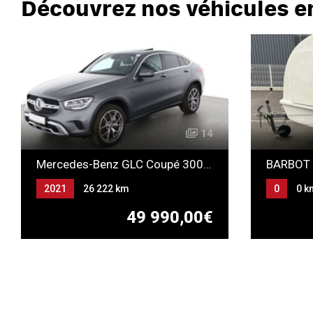
Découvrez nos véhicules e
14
Mercedes-Benz GLC Coupé 300DE AMG LINE 4MATIC Rechargeable
BARBOT
2021
26 222 km
0
0 k
Automatique
49 990,00€
GAZOLE-ELECTRICITE (HYBRIDE
RECHARGEABLE)