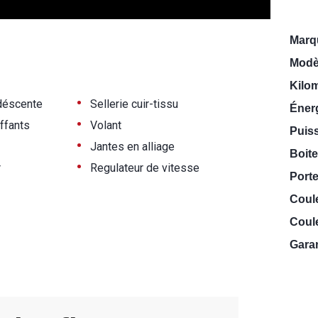
Marq
Modè
Kilo
•
 déscente
Sellerie cuir-tissu
Énerg
•
ffants
Volant
Puiss
•
Jantes en alliage
Boite
•
r
Regulateur de vitesse
Porte
Coul
Coule
Garan