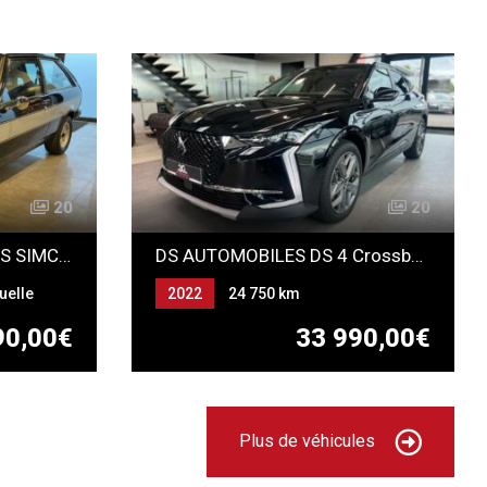
20
20
TALBOT SUNBEAM LOTUS SIMCA CHRYSLER
DS AUTOMOBILES DS 4 Crossback HYBRIDE e-tense TROCADERO
uelle
2022
24 750 km
Automatique
90,00€
33 990,00€
ESSENCE-ELECTRICITE (HYBRIDE
NON RECHARGEABLE)
Plus de véhicules