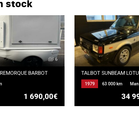
n stock
6
 REMORQUE BARBOT
m
1979
63 000 km
Man
Essence
1 690,00€
34 9