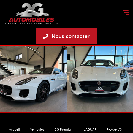
Nous contacter
Accueil
Véhicules
2G Premium
JAGUAR
F-type V6