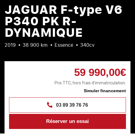
JAGUAR F-type V6
P340 PK R-
DYNAMIQUE
2019
38 900 km
Essence
340cv
59 990,00€
Prix TTC, hors frais d’immatriculation.
Simuler financement
03 89 39 76 76
Réserver un essai