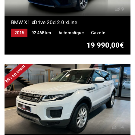
9
BMW X1 xDrive 20d 2.0 xLine
2015
92 468 km
Automatique
Gazole
19 990,00€
Mis en avant
14