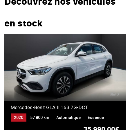
Découvrez nos véhicules
en stock
7
Mercedes-Benz GLA II 163 7G-DCT
2020
57 800 km
Automatique
Essence
35 990,00€