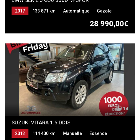
BMW SERIE 5 G30 530D M-SPORT
2017
133 871 km
Automatique
Gazole
28 990,00€
14
SUZUKI VITARA 1.6 DDIS
2013
114 400 km
Manuelle
Essence