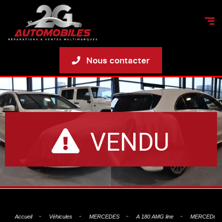
Nous contacter
VENDU
Accueil
Véhicules
MERCEDES
A 180 AMG line
MERCEDES A 1