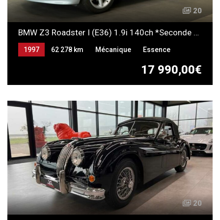
20
BMW Z3 Roadster I (E36) 1.9i 140ch *Seconde main*
1997
62 278 km
Mécanique
Essence
17 990,00€
20