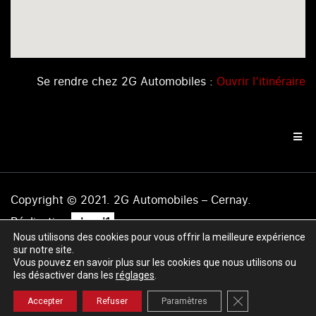
Se rendre chez 2G Automobiles :
Ouvrir l’itinéraire
Copyright © 2021. 2G Automobiles – Cernay.
.
Réalisation
level1
Nous utilisons des cookies pour vous offrir la meilleure expérience
Mentions légales
|
Politique de confidentialité
|
Plan du
sur notre site.
site
Vous pouvez en savoir plus sur les cookies que nous utilisons ou
les désactiver dans les
réglages
.
Fermer la banniè
Accepter
Refuser
Paramètres