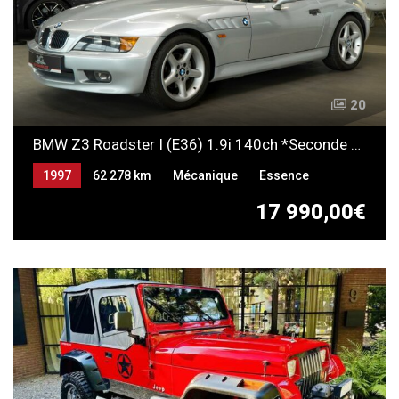
20
BMW Z3 Roadster I (E36) 1.9i 140ch *Seconde main*
1997
62 278 km
Mécanique
Essence
17 990,00€