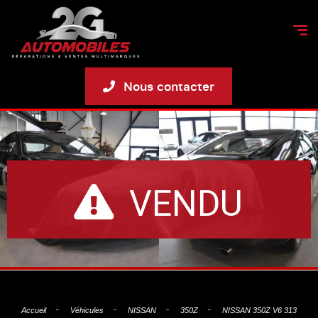
Nous contacter
VENDU
Accueil
Véhicules
NISSAN
350Z
NISSAN 350Z V6 313