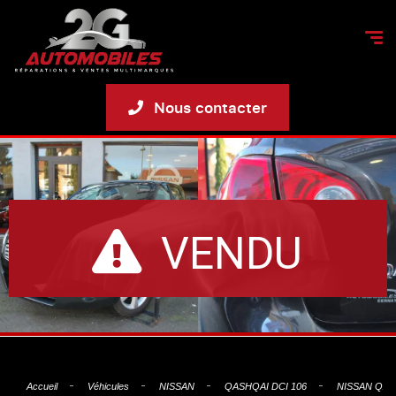
Nous contacter
VENDU
Accueil
Véhicules
NISSAN
QASHQAI DCI 106
NISSAN QAS