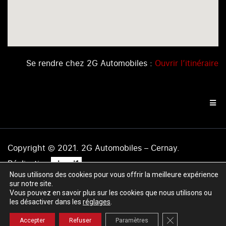
Se rendre chez 2G Automobiles :
Ouvrir l’itinéraire
Copyright © 2021. 2G Automobiles – Cernay.
.
Réalisation
level1
Nous utilisons des cookies pour vous offrir la meilleure expérience
Mentions légales
|
Politique de confidentialité
|
Plan du
sur notre site.
site
Vous pouvez en savoir plus sur les cookies que nous utilisons ou
les désactiver dans les
réglages
.
Fermer la banniè
Accepter
Refuser
Paramètres