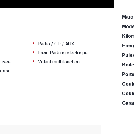
Marq
Modè
Kilo
•
Radio / CD / AUX
Énerg
•
Frein Parking électrique
Puiss
•
lisée
Volant multifonction
Boite
tesse
Porte
Coul
Coule
Garan