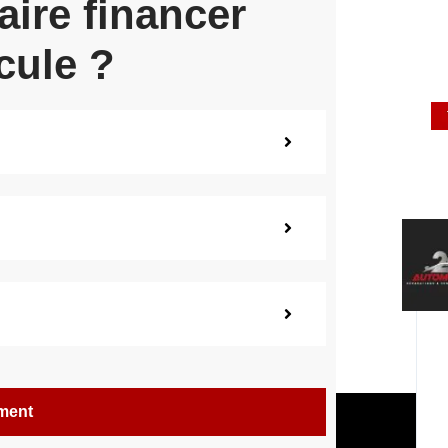
aire financer
cule ?
ement