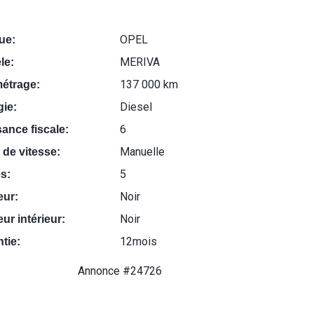
OPEL
ue:
MERIVA
le:
137 000 km
métrage:
Diesel
ie:
6
ance fiscale:
Manuelle
 de vitesse:
5
s:
Noir
eur:
Noir
ur intérieur:
12mois
tie:
Annonce #24726