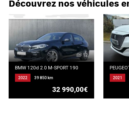
Découvrez nos véhicules e
12
BMW 120d 2.0 M-SPORT 190
2022
39 850 km
2021
Automatique
Gazole
Automat
32 990,00€