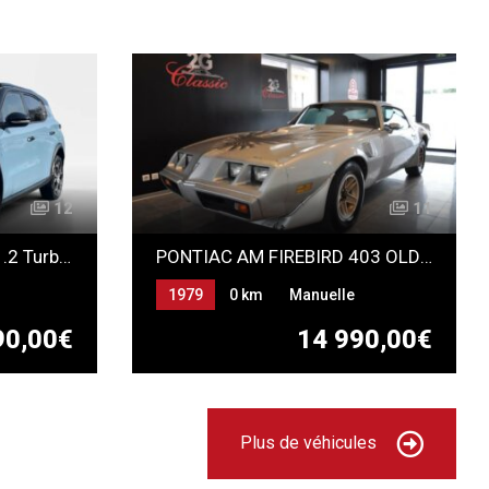
12
11
CITROEN C3 Aircross II 1.2 Turbo 100ch PLUS
PONTIAC AM FIREBIRD 403 OLDSMOBIL TRANSAM
1979
0 km
Manuelle
Essence
90,00€
14 990,00€
Plus de véhicules