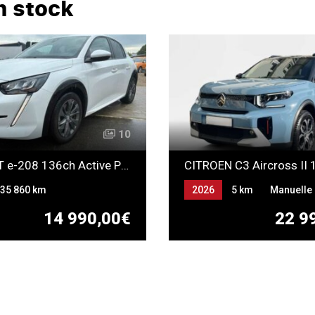
n stock
10
PEUGEOT e-208 136ch Active Pack
35 860 km
2026
5 km
Manuelle
ique
ELECTRICITE
Essence
14 990,00€
22 9