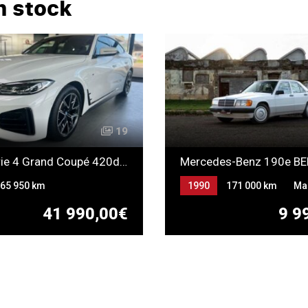
n stock
19
BMW Serie 4 Grand Coupé 420dA xDrive 190 Business Design
65 950 km
1990
171 000 km
Ma
ique
Gazole
Essence
41 990,00€
9 9