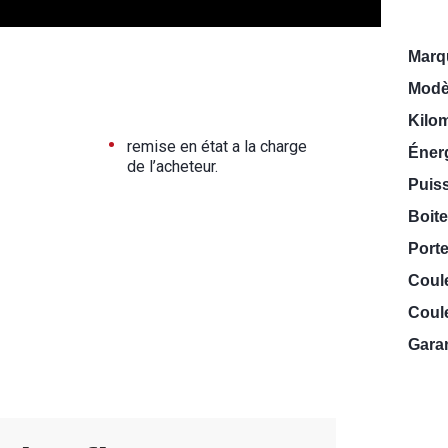
Marq
Modè
Kilo
•
remise en état a la charge
Énerg
de l’acheteur.
Puiss
Boite
Porte
Coul
Coule
Garan