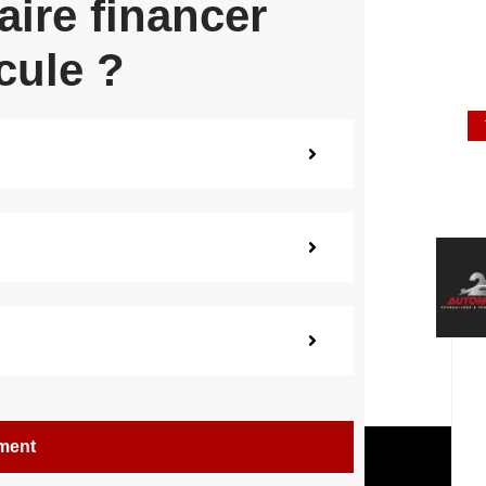
aire financer
cule ?
ement