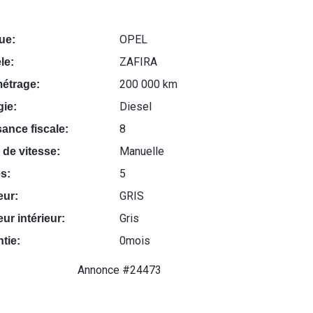
OPEL
ue:
ZAFIRA
le:
200 000 km
métrage:
Diesel
ie:
8
ance fiscale:
Manuelle
 de vitesse:
5
s:
GRIS
eur:
Gris
ur intérieur:
0mois
tie:
Annonce #24473