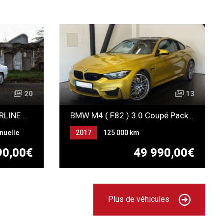
20
13
Mercedes-Benz 190e BERLINE W201
BMW M4 ( F82 ) 3.0 Coupé Pack Compétition
nuelle
2017
125 000 km
Automatique
Essence
90,00€
49 990,00€
Plus de véhicules