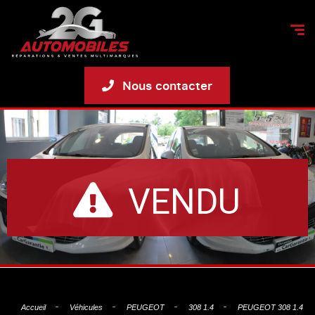
Nous contacter
VENDU
Accueil
Véhicules
PEUGEOT
308 1.4
PEUGEOT 308 1.4 P