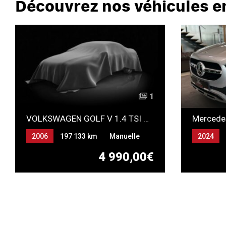
Découvrez nos véhicules e
1
VOLKSWAGEN GOLF V 1.4 TSI GT
Mercede
2006
197 133 km
Manuelle
2024
Essence
Essence
4 990,00€