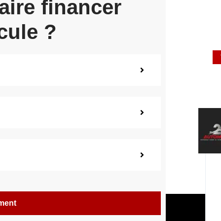
aire financer
cule ?
ement