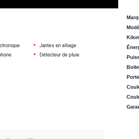
Marq
Modè
Kilo
•
ectronique
Jantes en alliage
Énerg
•
phone
Détecteur de pluie
Puiss
Boite
Porte
Coul
Coule
Garan