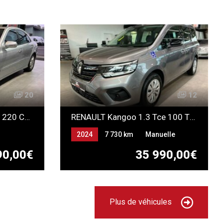
20
12
Mercedes-Benz Classe E 220 CDI 170ch
RENAULT Kangoo 1.3 Tce 100 TPMR
2024
7 730 km
Manuelle
Essence
90,00€
35 990,00€
Plus de véhicules