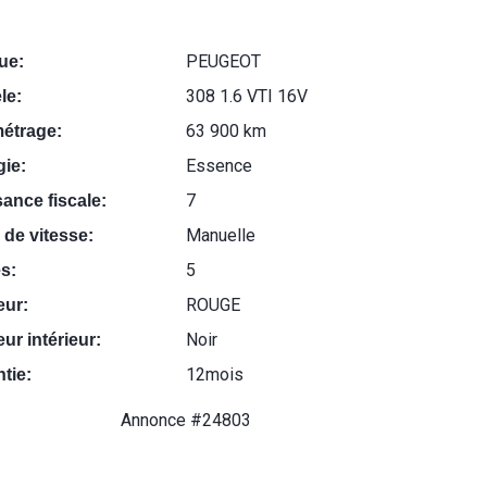
PEUGEOT
ue:
308 1.6 VTI 16V
le:
63 900 km
métrage:
Essence
ie:
7
ance fiscale:
Manuelle
 de vitesse:
5
s:
ROUGE
eur:
Noir
ur intérieur:
12mois
tie:
Annonce #24803