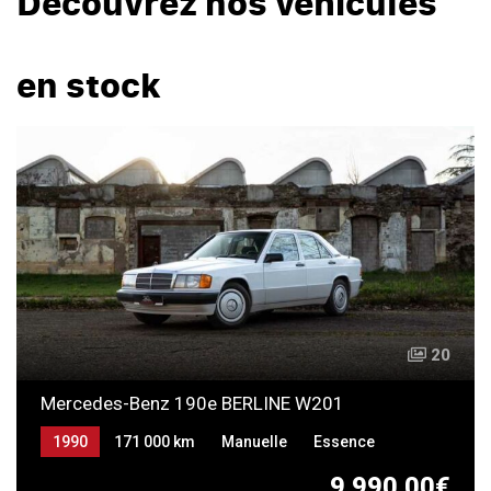
Découvrez nos véhicules
en stock
20
Mercedes-Benz 190e BERLINE W201
1990
171 000 km
Manuelle
Essence
9 990,00€