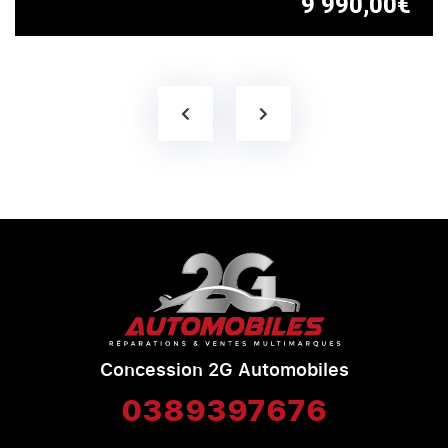
9 990,00€
Concession 2G Automobiles
0389397676