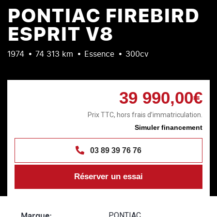
PONTIAC FIREBIRD
ESPRIT V8
1974
74 313 km
Essence
300cv
39 990,00€
Prix TTC, hors frais d’immatriculation.
Simuler financement
03 89 39 76 76
Réserver un essai
Marque:
PONTIAC