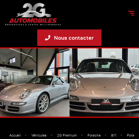
Nous contacter
Accueil
Véhicules
2G Premium
Porsche
911
Porsch