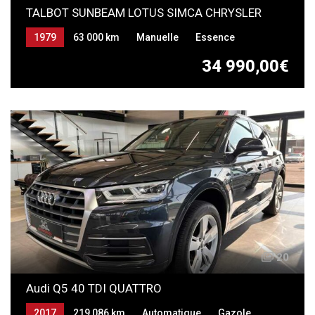
TALBOT SUNBEAM LOTUS SIMCA CHRYSLER
1979
63 000 km
Manuelle
Essence
34 990,00€
20
Audi Q5 40 TDI QUATTRO
2017
219 086 km
Automatique
Gazole