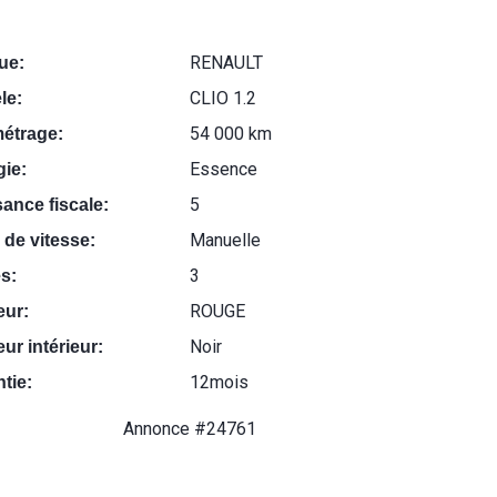
RENAULT
ue:
CLIO 1.2
le:
54 000 km
métrage:
Essence
ie:
5
ance fiscale:
Manuelle
 de vitesse:
3
s:
ROUGE
eur:
Noir
ur intérieur:
12mois
tie:
Annonce #24761