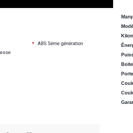
Marq
Modè
Kilo
•
ABS 5ème génération
Énerg
tesse
Puiss
Boite
Porte
Coul
Coule
Garan