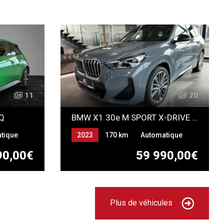
11
20
NQ
BMW X1 30e M SPORT X-DRIVE HYBRIDE RECHARGEABLE Individual *NEUF*
tique
2023
170 km
Automatique
ESSENCE ELECTRICITE
90,00€
59 990,00€
(RECHARGEABLE)
Plus de véhicules