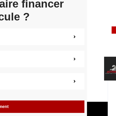
aire financer
cule ?
ement