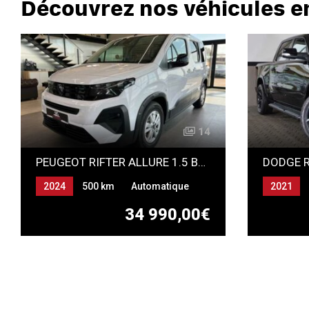
Découvrez nos véhicules e
14
PEUGEOT RIFTER ALLURE 1.5 BLUE HDI 130 * NEUF *
DODGE R
2024
500 km
Automatique
2021
Essence
Automat
34 990,00€
BI CARB