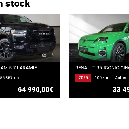
n stock
13
AM 5.7 LARAMIE
RENAULT R5 ICONIC CI
55 867 km
2025
100 km
Automa
ique
ELECTRICITE
64 990,00€
33 4
URATION ESSENCE GPL