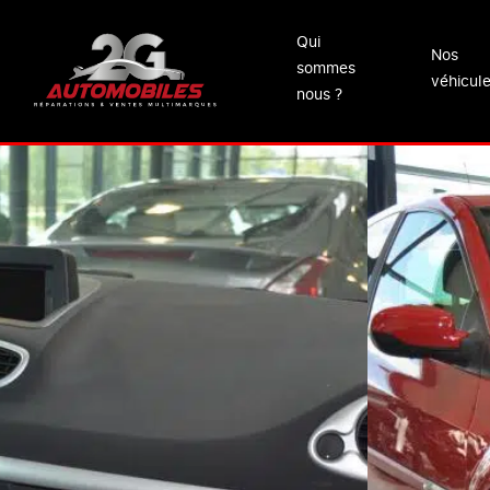
Qui
Nos
sommes
véhicul
nous ?