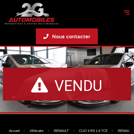
Nous contacter
VENDU
Accueil
Véhicules
RENAULT
CLIO 4 RS 1.6 TCE
RENAULT C