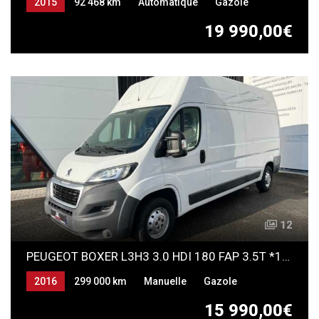
2015
92 468 km
Automatique
Gazole
19 990,00€
12
PEUGEOT BOXER L3H3 3.0 HDI 180 FAP 3.5T *13 325 HT*
2016
299 000 km
Manuelle
Gazole
15 990,00€