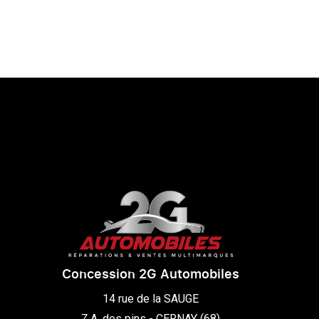
Concession 2G Automobiles
14 rue de la SAUGE

Z.A. des pins - CERNAY (68)