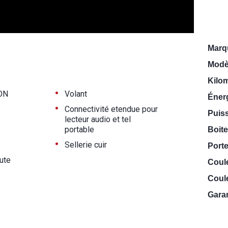
Marq
Modè
Kilo
•
ON
Volant
Énerg
•
Connectivité etendue pour
Puiss
lecteur audio et tel
portable
Boite
•
Sellerie cuir
Porte
ute
Coul
Coule
Garan