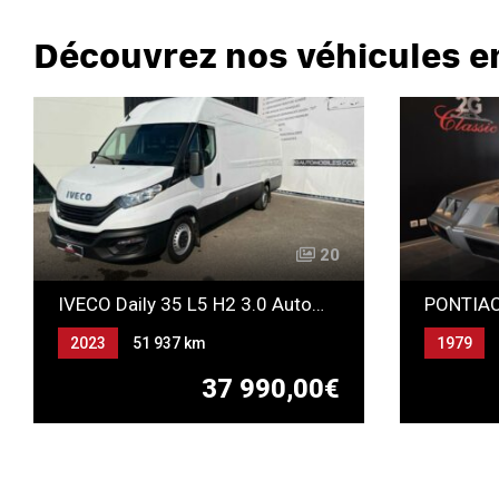
Découvrez nos véhicules e
20
IVECO Daily 35 L5 H2 3.0 Automatique
2023
51 937 km
1979
Automatique
Gazole
Essence
37 990,00€