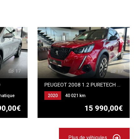
17
17
0
PEUGEOT 2008 1.2 PURETECH 155CH GT EAT8
matique
2020
40 021 km
Automatique
Essence
90,00€
15 990,00€
Plus de véhicules