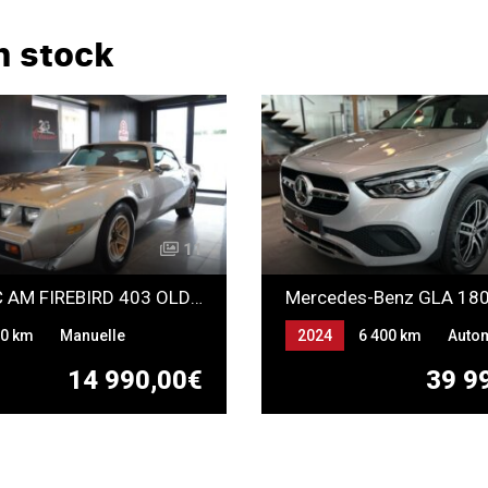
n stock
11
PONTIAC AM FIREBIRD 403 OLDSMOBIL TRANSAM
Mercedes-Benz GLA 18
0 km
Manuelle
2024
6 400 km
Auto
Essence
14 990,00€
39 9