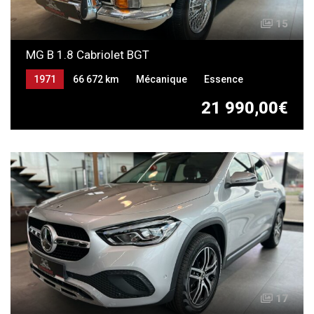
15
MG B 1.8 Cabriolet BGT
1971
66 672 km
Mécanique
Essence
21 990,00€
17