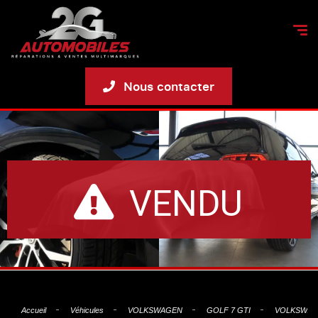
Nous contacter
VENDU
Accueil
Véhicules
VOLKSWAGEN
GOLF 7 GTI
VOLKSWAGE