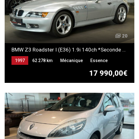
20
BMW Z3 Roadster I (E36) 1.9i 140ch *Seconde main*
1997
62 278 km
Mécanique
Essence
17 990,00€