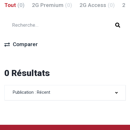
Tout
(0)
2G Premium
(0)
2G Access
(0)
2G
Comparer
0 Résultats
Publication : Récent