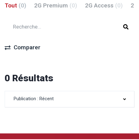
Tout
(0)
2G Premium
(0)
2G Access
(0)
2G
Comparer
0 Résultats
Publication : Récent