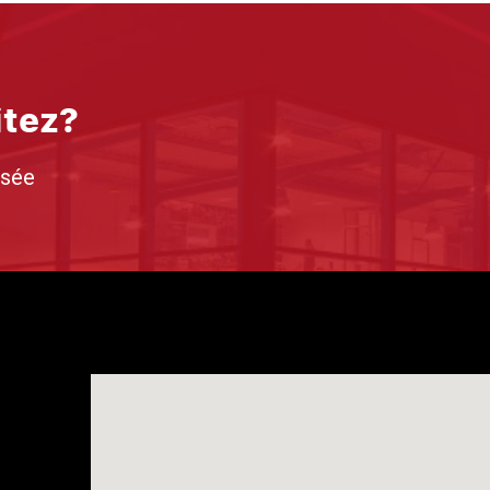
itez?
isée