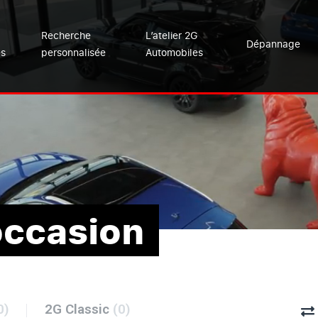
Recherche
L’atelier 2G
Dépannage
es
personnalisée
Automobiles
occasion
0)
2G Classic
(0)