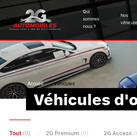
Qui
Nos
sommes
véhicul
nous ?
Accueil
Véhicules
Véhicules d'
Tout
(0)
2G Premium
(0)
2G Access
(