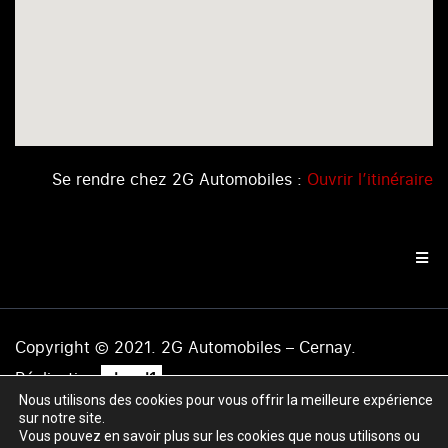
Se rendre chez 2G Automobiles :
Ouvrir l’itinéraire
Copyright © 2021. 2G Automobiles – Cernay.
.
Réalisation
level1
Nous utilisons des cookies pour vous offrir la meilleure expérience
Mentions légales
|
Politique de confidentialité
|
Plan du
sur notre site.
site
Vous pouvez en savoir plus sur les cookies que nous utilisons ou