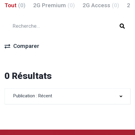
Tout
(0)
2G Premium
(0)
2G Access
(0)
2G
Comparer
0 Résultats
Publication : Récent