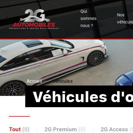
Qui
Nos
sommes
véhicul
nous ?
Accueil
Véhicules
Véhicules d'
Tout
(0)
2G Premium
(0)
2G Access
(