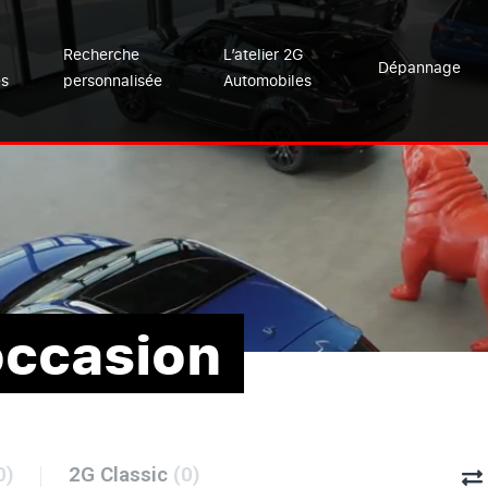
Recherche
L’atelier 2G
Dépannage
es
personnalisée
Automobiles
occasion
0)
2G Classic
(0)