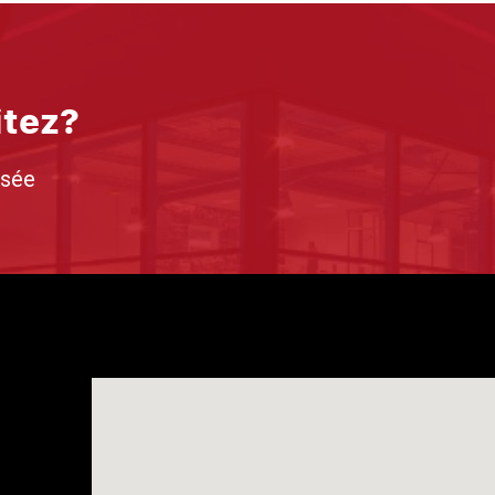
itez?
isée