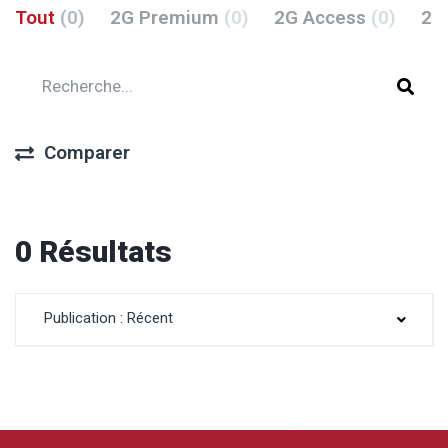
Tout
(0)
2G Premium
(0)
2G Access
(0)
2G
Comparer
0 Résultats
Publication : Récent