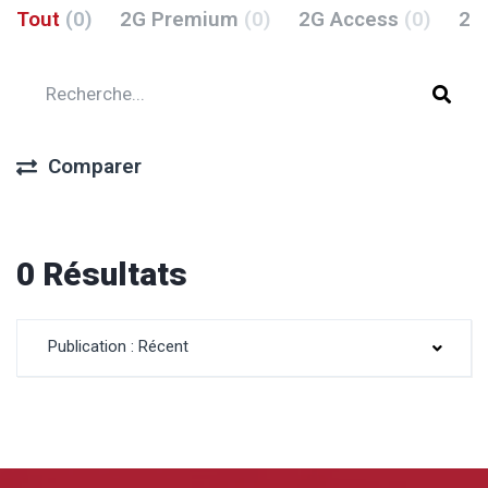
Tout
(0)
2G Premium
(0)
2G Access
(0)
2G
Comparer
0 Résultats
Publication : Récent