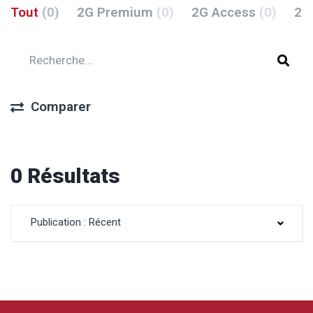
Tout
(0)
2G Premium
(0)
2G Access
(0)
2G
Comparer
0 Résultats
Publication : Récent