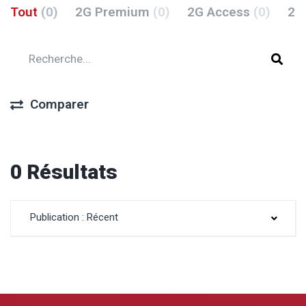
Tout
(0)
2G Premium
(0)
2G Access
(0)
2G
Comparer
0 Résultats
Publication : Récent