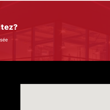
itez?
isée