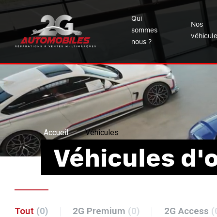
Qui
Nos
sommes
véhicul
nous ?
Accueil
Véhicules
Véhicules d'
Tout
(0)
2G Premium
(0)
2G Access
(