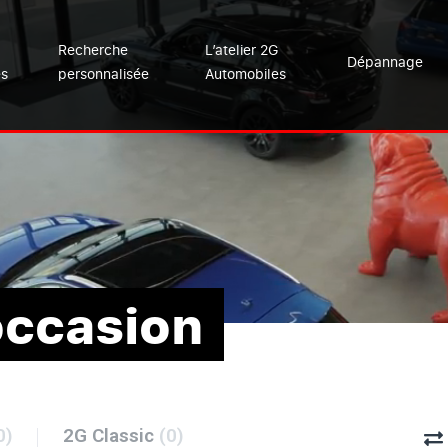
Recherche
L’atelier 2G
Dépannage
es
personnalisée
Automobiles
occasion
0)
2G Classic
(0)