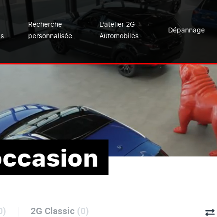
Recherche
L’atelier 2G
Dépannage
es
personnalisée
Automobiles
occasion
0)
2G Classic
(0)