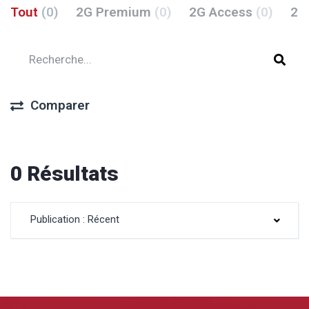
Tout
(0)
2G Premium
(0)
2G Access
(0)
2G
Comparer
0 Résultats
Publication : Récent