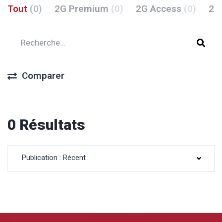
Tout
(0)
2G Premium
(0)
2G Access
(0)
2G
Comparer
0 Résultats
Publication : Récent