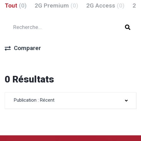
Tout
(0)
2G Premium
(0)
2G Access
(0)
2G
Comparer
0 Résultats
Publication : Récent