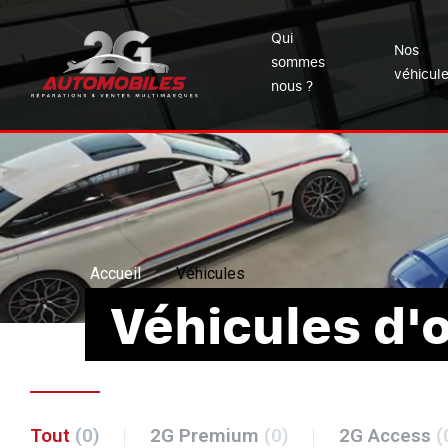
Qui
Nos
sommes
véhicul
nous ?
Accueil
Véhicules
Véhicules d'
Tout
(0)
2G Premium
(0)
2G Access
(