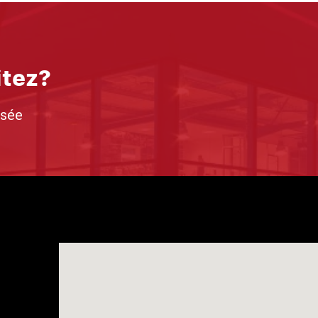
itez?
isée