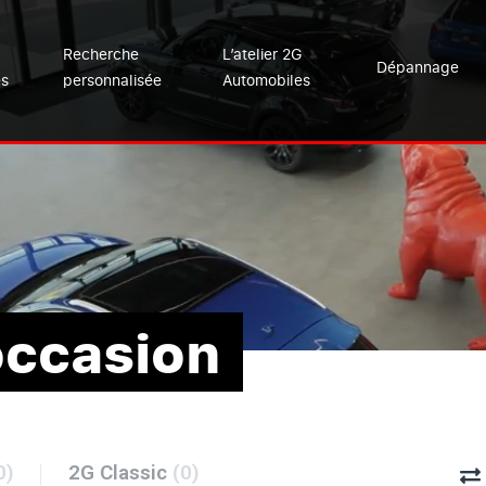
Recherche
L’atelier 2G
Dépannage
es
personnalisée
Automobiles
occasion
0)
2G Classic
(0)