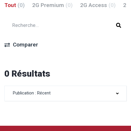
Tout
(0)
2G Premium
(0)
2G Access
(0)
2G
Comparer
0 Résultats
Publication : Récent