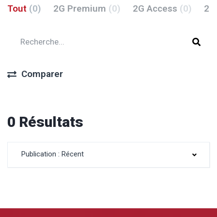
Tout
(0)
2G Premium
(0)
2G Access
(0)
2G
Comparer
0 Résultats
Publication : Récent