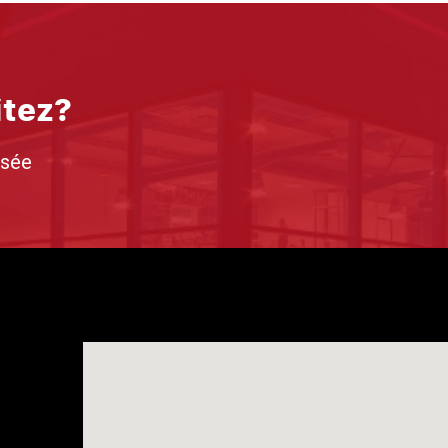
itez?
isée