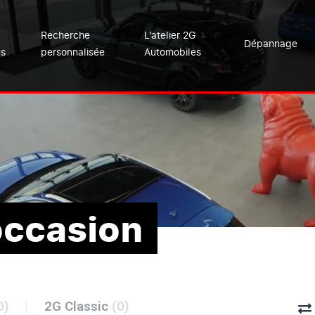
Recherche
L’atelier 2G
Dépannage
es
personnalisée
Automobiles
occasion
0)
2G Classic
(0)