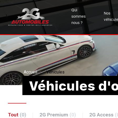
Qui
Nos
sommes
véhicul
nous ?
Accueil
Véhicules
Véhicules d'
Tout
(0)
2G Premium
(0)
2G Access
(