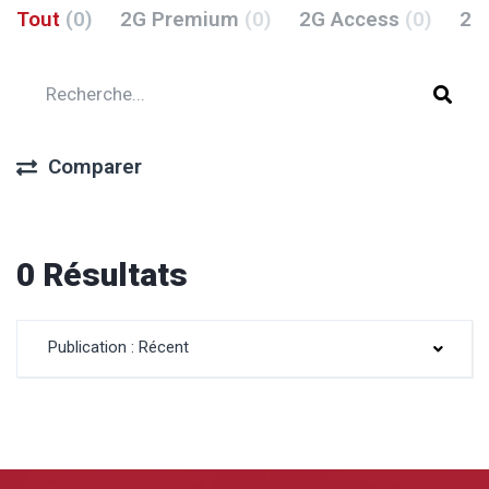
Tout
(0)
2G Premium
(0)
2G Access
(0)
2G
Comparer
0 Résultats
Publication : Récent