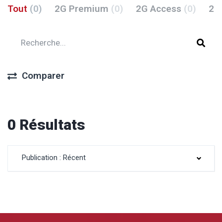
Tout
(0)
2G Premium
(0)
2G Access
(0)
2G
Comparer
0 Résultats
Publication : Récent