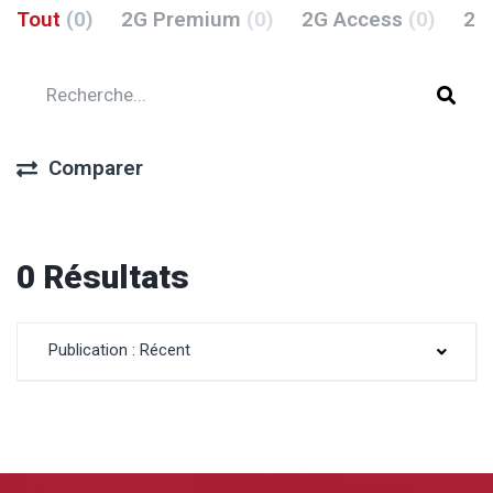
Tout
(0)
2G Premium
(0)
2G Access
(0)
2G
Comparer
0 Résultats
Publication : Récent