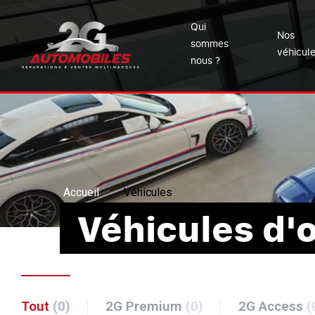
Qui
Nos
sommes
véhicul
nous ?
Accueil
Véhicules
Véhicules d'
Tout
(0)
2G Premium
(0)
2G Access
(