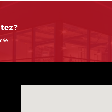
itez?
isée