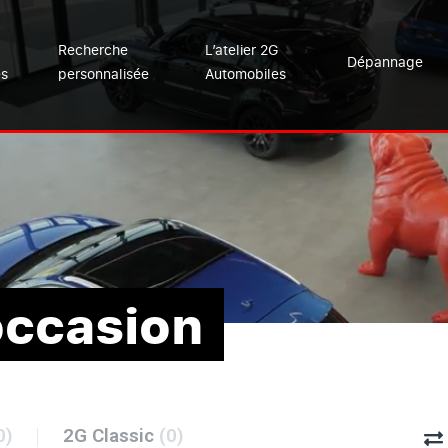
Recherche
L’atelier 2G
Dépannage
es
personnalisée
Automobiles
occasion
0)
2G Classic
(0)