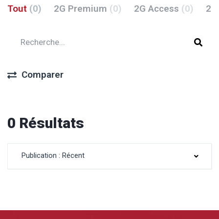
Tout
(0)
2G Premium
(0)
2G Access
(0)
2G
Comparer
0 Résultats
Publication : Récent