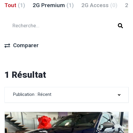
Tout
(1)
2G Premium
(1)
2G Access
(0)
2G
Comparer
1 Résultat
Publication : Récent