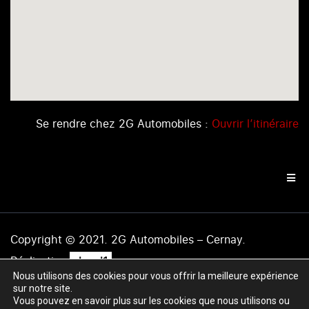
Se rendre chez 2G Automobiles :
Ouvrir l’itinéraire
Copyright © 2021. 2G Automobiles – Cernay.
.
Réalisation
level1
Nous utilisons des cookies pour vous offrir la meilleure expérience
Mentions légales
|
Politique de confidentialité
|
Plan du
sur notre site.
site
Vous pouvez en savoir plus sur les cookies que nous utilisons ou