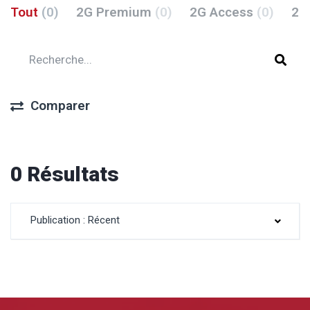
Tout
(0)
2G Premium
(0)
2G Access
(0)
2G
Comparer
0 Résultats
Publication : Récent