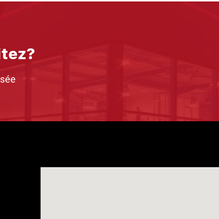
itez?
isée