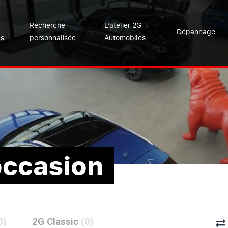
Recherche
L’atelier 2G
Dépannage
es
personnalisée
Automobiles
occasion
0)
2G Classic
(0)