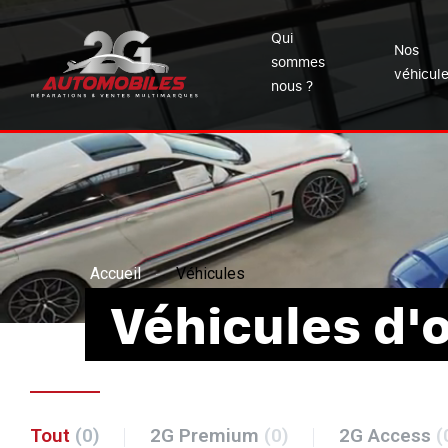
Qui
Nos
sommes
véhicul
nous ?
Accueil
Véhicules
Véhicules d'
Tout
(0)
2G Premium
(0)
2G Access
(